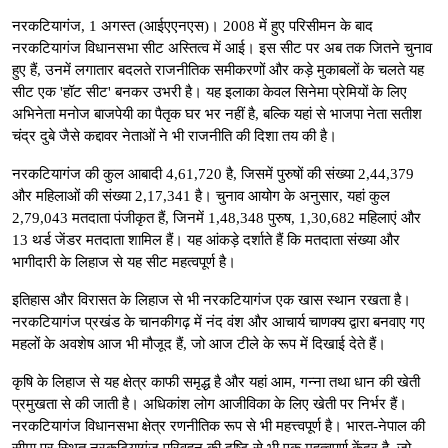
नरकटियागंज, 1 अगस्त (आईएएनएस)। 2008 में हुए परिसीमन के बाद
नरकटियागंज विधानसभा सीट अस्तित्व में आई। इस सीट पर अब तक जितने चुनाव
हुए हैं, उनमें लगातार बदलते राजनीतिक समीकरणों और कड़े मुकाबलों के चलते यह
सीट एक 'हॉट सीट' बनकर उभरी है। यह इलाका केवल सिनेमा प्रेमियों के लिए
अभिनेता मनोज बाजपेयी का पैतृक घर भर नहीं है, बल्कि यहां से भाजपा नेता सतीश
चंद्र दुबे जैसे कद्दावर नेताओं ने भी राजनीति की दिशा तय की है।
नरकटियागंज की कुल आबादी 4,61,720 है, जिसमें पुरुषों की संख्या 2,44,379
और महिलाओं की संख्या 2,17,341 है। चुनाव आयोग के अनुसार, यहां कुल
2,79,043 मतदाता पंजीकृत हैं, जिनमें 1,48,348 पुरुष, 1,30,682 महिलाएं और
13 थर्ड जेंडर मतदाता शामिल हैं। यह आंकड़े दर्शाते हैं कि मतदाता संख्या और
भागीदारी के लिहाज से यह सीट महत्वपूर्ण है।
इतिहास और विरासत के लिहाज से भी नरकटियागंज एक खास स्थान रखता है।
नरकटियागंज प्रखंड के चानकीगढ़ में नंद वंश और आचार्य चाणक्य द्वारा बनवाए गए
महलों के अवशेष आज भी मौजूद हैं, जो आज टीले के रूप में दिखाई देते हैं।
कृषि के लिहाज से यह क्षेत्र काफी समृद्ध है और यहां आम, गन्ना तथा धान की खेती
प्रमुखता से की जाती है। अधिकांश लोग आजीविका के लिए खेती पर निर्भर हैं।
नरकटियागंज विधानसभा क्षेत्र रणनीतिक रूप से भी महत्त्वपूर्ण है। भारत-नेपाल की
सीमा पर स्थित नरकटियागंज परिवहन की दृष्टि से भी एक महत्वपूर्ण केंद्र है, जो