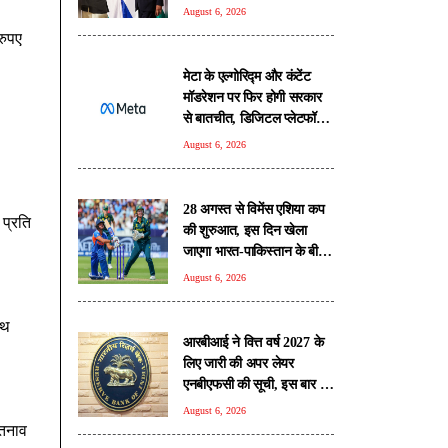
हुई चर्चा
August 6, 2026
रुपए
मेटा के एल्गोरिद्म और कंटेंट
मॉडरेशन पर फिर होगी सरकार
से बातचीत, डिजिटल प्लेटफॉर्म्स
की बढ़ी निगरानी
August 6, 2026
28 अगस्त से विमेंस एशिया कप
 प्रति
की शुरुआत, इस दिन खेला
जाएगा भारत-पाकिस्तान के बीच
'हाईवोल्टेज मैच'
August 6, 2026
ाथ
आरबीआई ने वित्त वर्ष 2027 के
लिए जारी की अपर लेयर
एनबीएफसी की सूची, इस बार 17
कंपनियां शामिल, टाटा संस पर
August 6, 2026
यथास्थिति बरकरार
 तनाव