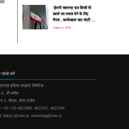
गया
'ईरानी सशस्त्र बल किसी भी
खतरे का जवाब देने के लिए
तैयार', कार्यवाहक रक्षा मंत्री की
चेतावनी
August 6, 2026
 संपर्क करें
एनएस इंडिया प्राइवेट लिमिटेड
-6, डी-ब्लॉक
टर-3, नोएडा, उत्तर प्रदेश
:
+91-120-4822400, 4822415, 4822416
ल:
dakul.s@ians.in, marketing@ians.in