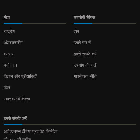
सेवा
उपयोगी लिंक्स
राष्ट्रीय
होम
अंतरराष्ट्रीय
हमारे बारे में
व्यापार
हमसे संपर्क करें
मनोरंजन
उपयोग की शर्तें
विज्ञान और प्रौद्योगिकी
गोपनीयता नीति
खेल
स्वास्थ्य/चिकित्सा
हमसे संपर्क करें
आईएएनएस इंडिया प्राइवेट लिमिटेड
डी 5-6, डी-ब्लॉक