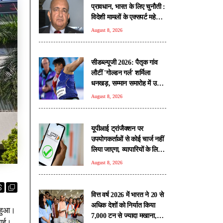
प्रावधान, भारत के लिए चुनौती :
विदेशी मामलों के एक्सपर्ट महेश
सचदेव
August 8, 2026
सीडब्ल्यूजी 2026: पैतृक गांव
लौटीं 'गोल्डन गर्ल' शर्मिला
धनखड़, सम्मान समारोह में उमड़ा
जनसैलाब
August 8, 2026
यूपीआई ट्रांजैक्शन पर
उपयोगकर्ताओं से कोई चार्ज नहीं
लिया जाएगा, व्यापारियों के लिए
भी अधिकांश ट्रांजैक्शन रहेंगे
August 8, 2026
मुफ्त: सरकार
वित्त वर्ष 2026 में भारत ने 20 से
अधिक देशों को निर्यात किया
द हुआ।
7,000 टन से ज्यादा मखाना,
ी गई।