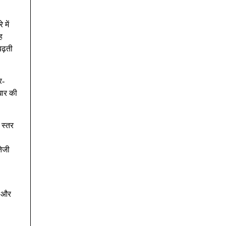
 में
ह
बढ़ती
र-
धार की
 स्तर
तेजी
ं और