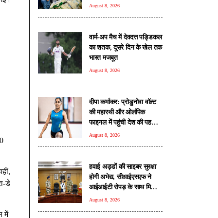
वैश्विक बाजार में बढ़ी बिहार के
August 8, 2026
उत्पाद की पहचान
वार्म-अप मैच में देवदत्त पड्डिकल
का शतक, दूसरे दिन के खेल तक
भारत मजबूत
August 8, 2026
दीपा कर्माकर: प्रोडुनोवा वॉल्ट
की महारथी और ओलंपिक
फाइनल में पहुंची देश की पहली
जिम्नास्ट
August 8, 2026
50
हवाई अड्डों की साइबर सुरक्षा
हीं,
होगी अभेद्य, सीआईएसएफ ने
ा-डे
आईआईटी रोपड़ के साथ मिलाया
हाथ
August 8, 2026
में