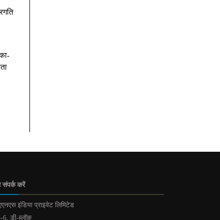
्रगति
िका-
टता
 संपर्क करें
एनएस इंडिया प्राइवेट लिमिटेड
-6, डी-ब्लॉक