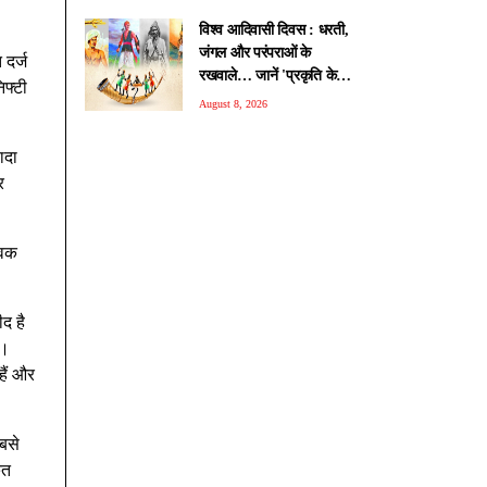
विश्व आदिवासी दिवस : धरती,
जंगल और परंपराओं के
 दर्ज
रखवाले… जानें 'प्रकृति के
िफ्टी
प्रहरियों' की कहानी
August 8, 2026
ादा
र
विक
द है
ी।
हैं और
बसे
ेत