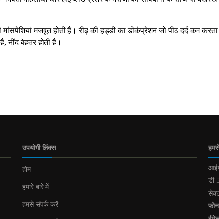
मांसपेशियां मजबूत होती हैं। रीढ़ की हड्डी का डीकंप्रेशन जो पीठ दर्द कम करता 
ै, नींद बेहतर होती है।
उपयोगी लिंक्स
हमसे
आईए
होम
डी 5
हमारे बारे में
सेक्
हमसे संपर्क करें
फोन
ईमे