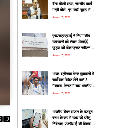
बीच तीखी बहस, संसदीय कार्य
मंत्री बोले -गृह मंत्री सुबह से
रात तक संसद परिसर में मौजूद
August 7, 2026
रहते हैं
एफएसएसएआई ने नियामकीय
उल्लंघनों को लेकर पीआईई
फूड्स को मोंक फ्रूट स्वीटनर
उत्पादों की बिक्री रोकने का दिया
August 7, 2026
निर्देश
भारत-श्रीलंका टेस्ट मुकाबलों में
सर्वाधिक विकेट लेने वाले 5
गेंदबाज, लिस्ट में चार भारतीय
शामिल
August 7, 2026
भारतीय शेयर बाजार के मजबूत
स्तंभ के रूप में उभर रहे घरेलू
निवेशक, एफपीआई की बिकवाली