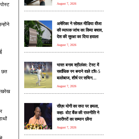
का कम किया दबाव : सेबी
पोस्ट
August 7, 2026
अमेरिका ने सोशल मीडिया वीजा
होंने
की व्यापक जांच का किया बचाव,
देश की सुरक्षा का दिया हवाला
August 7, 2026
ई
भारत बनाम श्रीलंका: टेस्ट में
ो छत
सर्वाधिक रन बनाने वाले टॉप-5
बल्लेबाज, शीर्ष पर सचिन
तेंदुलकर
August 7, 2026
देखरेख
सीएम योगी का सपा पर हमला,
यर
कहा- वोट बैंक की राजनीति ने
ाथों
कारीगरों का सम्मान छीना
August 7, 2026
ें