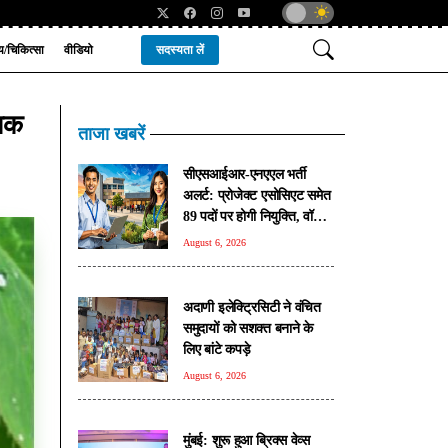
्य/चिकित्सा
वीडियो
सदस्यता लें
 तक
ताजा खबरें
सीएसआईआर-एनएएल भर्ती
अलर्ट: प्रोजेक्ट एसोसिएट समेत
89 पदों पर होगी नियुक्ति, वॉक-
इन इंटरव्यू 10 अगस्त से
August 6, 2026
अदाणी इलेक्ट्रिसिटी ने वंचित
समुदायों को सशक्त बनाने के
लिए बांटे कपड़े
August 6, 2026
मुंबई: शुरू हुआ ब्रिक्स वेव्स