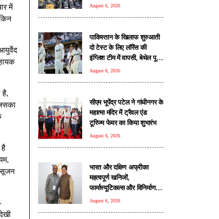
रही
र में
August 6, 2026
ेकिन
पाकिस्तान के खिलाफ शुरुआती
दो टेस्ट के लिए लॉरेंस की
ुर्वेद
इंग्लिश टीम में वापसी, बेथेल पूरी
 सहायक
सीरीज से बाहर
August 6, 2026
है,
सीएम भूपेंद्र पटेल ने गांधीनगर के
 जिसका
महात्मा मंदिर में ट्रैवल एंड
क
टूरिज्म फेयर का किया शुभारंभ
August 6, 2026
है
ियम,
भारत और दक्षिण अफ्रीका
र सूजन
महत्वपूर्ण खनिजों,
फार्मास्यूटिकल्स और विनिर्माण
क्षेत्र में सहयोग का विस्तार
August 6, 2026
-
करेंगे: पीयूष गोयल
देखी