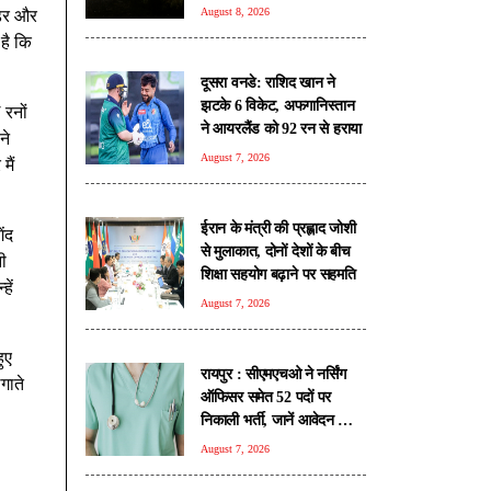
August 8, 2026
ंडर और
है कि
दूसरा वनडे: राशिद खान ने
झटके 6 विकेट, अफगानिस्तान
 रनों
ने आयरलैंड को 92 रन से हराया
ने
August 7, 2026
मैं
ईरान के मंत्री की प्रह्लाद जोशी
ेंद
से मुलाकात, दोनों देशों के बीच
नी
शिक्षा सहयोग बढ़ाने पर सहमति
हें
August 7, 2026
ुए
रायपुर : सीएमएचओ ने नर्सिंग
गाते
ऑफिसर समेत 52 पदों पर
निकाली भर्ती, जानें आवेदन की
सभी शर्तें
August 7, 2026