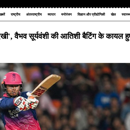
बरें
राष्ट्रीय
अंतरराष्ट्रीय
व्यापार
मनोरंजन
विज्ञान और प्रौद्योगिकी
खेल
स्वास्थ
देखी', वैभव सूर्यवंशी की आतिशी बैटिंग के कायल हु