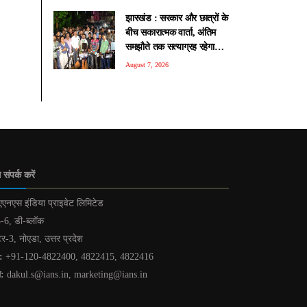
झारखंड : सरकार और छात्रों के
बीच सकारात्मक वार्ता, अंतिम
समझौते तक सत्याग्रह रहेगा
जारी
August 7, 2026
 संपर्क करें
एनएस इंडिया प्राइवेट लिमिटेड
-6, डी-ब्लॉक
टर-3, नोएडा, उत्तर प्रदेश
:
+91-120-4822400, 4822415, 4822416
ल:
dakul.s@ians.in, marketing@ians.in