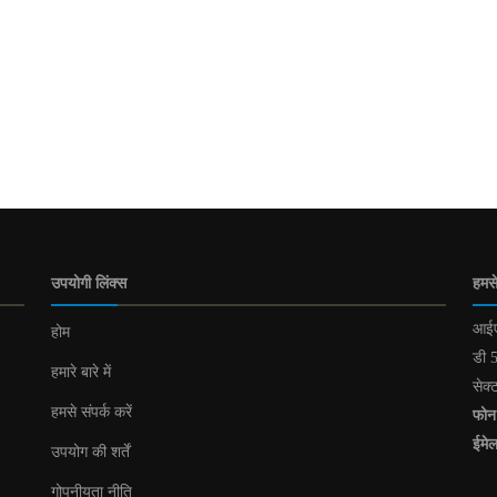
उपयोगी लिंक्स
हमसे
आईए
होम
डी 5
हमारे बारे में
सेक्
हमसे संपर्क करें
फोन
ईमे
उपयोग की शर्तें
गोपनीयता नीति