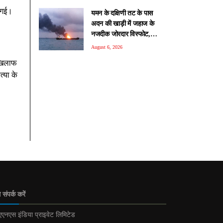
 गई।
यमन के दक्षिणी तट के पास
अदन की खाड़ी में जहाज के
नजदीक जोरदार विस्फोट,
समुद्री तनाव के बीच बढ़ी चिंता
August 6, 2026
 खिलाफ
्या के
 संपर्क करें
एनएस इंडिया प्राइवेट लिमिटेड