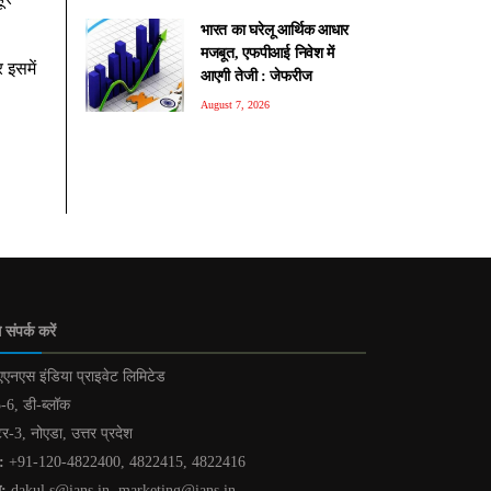
भारत का घरेलू आर्थिक आधार
मजबूत, एफपीआई निवेश में
 इसमें
आएगी तेजी : जेफरीज
August 7, 2026
 संपर्क करें
एनएस इंडिया प्राइवेट लिमिटेड
-6, डी-ब्लॉक
टर-3, नोएडा, उत्तर प्रदेश
:
+91-120-4822400, 4822415, 4822416
ल:
dakul.s@ians.in, marketing@ians.in