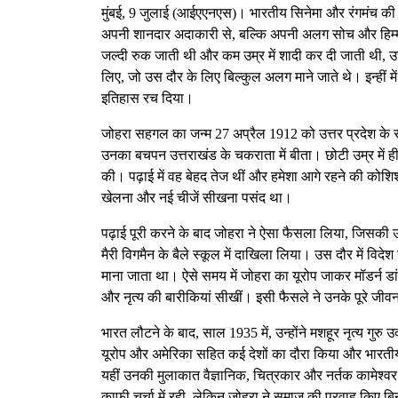
मुंबई, 9 जुलाई (आईएएनएस)। भारतीय सिनेमा और रंगमंच की द
अपनी शानदार अदाकारी से, बल्कि अपनी अलग सोच और हिम्मत 
जल्दी रुक जाती थी और कम उम्र में शादी कर दी जाती थी, उ
लिए, जो उस दौर के लिए बिल्कुल अलग माने जाते थे। इन्हीं में
इतिहास रच दिया।
जोहरा सहगल का जन्म 27 अप्रैल 1912 को उत्तर प्रदेश के 
उनका बचपन उत्तराखंड के चकराता में बीता। छोटी उम्र में ही 
की। पढ़ाई में वह बेहद तेज थीं और हमेशा आगे रहने की कोशिश
खेलना और नई चीजें सीखना पसंद था।
पढ़ाई पूरी करने के बाद जोहरा ने ऐसा फैसला लिया, जिसकी 
मैरी विगमैन के बैले स्कूल में दाखिला लिया। उस दौर में व
माना जाता था। ऐसे समय में जोहरा का यूरोप जाकर मॉडर्न ड
और नृत्य की बारीकियां सीखीं। इसी फैसले ने उनके पूरे जी
भारत लौटने के बाद, साल 1935 में, उन्होंने मशहूर नृत्य गु
यूरोप और अमेरिका सहित कई देशों का दौरा किया और भारतीय नृ
यहीं उनकी मुलाकात वैज्ञानिक, चित्रकार और नर्तक कामेश्
काफी चर्चा में रही, लेकिन जोहरा ने समाज की परवाह किए 