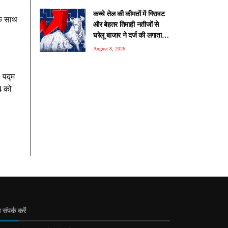
कच्चे तेल की कीमतों में गिरावट
के साथ
और बेहतर तिमाही नतीजों से
घरेलू बाजार ने दर्ज की लगातार
दूसरी हफ्ते बढ़त, निवेशकों का
August 8, 2026
भरोसा मजबूत
 पद्म
4 को
 संपर्क करें