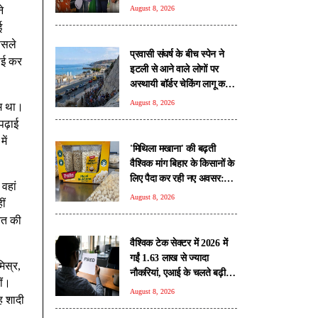
े
August 8, 2026
ई
ैसले
प्रवासी संघर्ष के बीच स्पेन ने
़ाई कर
इटली से आने वाले लोगों पर
अस्थायी बॉर्डर चेकिंग लागू करने
का किया ऐलान
August 8, 2026
गम था।
पढ़ाई
ें
'मिथिला मखाना' की बढ़ती
वैश्विक मांग बिहार के किसानों के
लिए पैदा कर रही नए अवसर:
वहां
पीयूष गोयल
August 8, 2026
ीं
नत की
वैश्विक टेक सेक्टर में 2026 में
गईं 1.63 लाख से ज्यादा
िस्र,
नौकरियां, एआई के चलते बढ़ी
ीं।
छंटनी की रफ्तार: रिपोर्ट
August 8, 2026
ह शादी