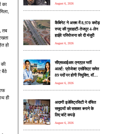
ही काफी था'
ं का
August 6, 2026
 मिला,
कैबिनेट ने असम में 8,970 करोड़
रुपए की गुवाहाटी-तेजपुर 4-लेन
ं, तब
हाईवे परियोजना को दी मंजूरी
 रखता
August 6, 2026
हित हो
सीएसआईआर-एनएएल भर्ती
ी की
अलर्ट: प्रोजेक्ट एसोसिएट समेत
 बैठे
89 पदों पर होगी नियुक्ति, वॉक-
इन इंटरव्यू 10 अगस्त से
August 6, 2026
साफ
साथ ही
अदाणी इलेक्ट्रिसिटी ने वंचित
समुदायों को सशक्त बनाने के
लिए बांटे कपड़े
August 6, 2026