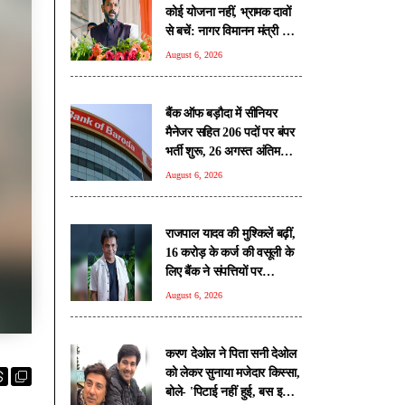
कोई योजना नहीं, भ्रामक दावों
से बचें: नागर विमानन मंत्री राम
मोहन नायडू
August 6, 2026
बैंक ऑफ बड़ौदा में सीनियर
मैनेजर सहित 206 पदों पर बंपर
भर्ती शुरू, 26 अगस्त अंतिम
तिथि
August 6, 2026
राजपाल यादव की मुश्किलें बढ़ीं,
16 करोड़ के कर्ज की वसूली के
लिए बैंक ने संपत्तियों पर
चिपकाया नोटिस
August 6, 2026
करण देओल ने पिता सनी देओल
को लेकर सुनाया मजेदार किस्सा,
बोले- 'पिटाई नहीं हुई, बस इशारा