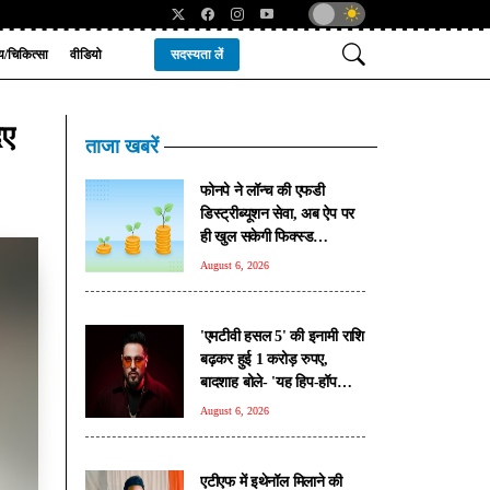
्य/चिकित्सा
वीडियो
सदस्यता लें
िए
ताजा खबरें
फोनपे ने लॉन्च की एफडी
डिस्ट्रीब्यूशन सेवा, अब ऐप पर
ही खुल सकेगी फिक्स्ड
डिपॉजिट; 100 रुपए से शुरू
August 6, 2026
होगी डेली आरडी
'एमटीवी हसल 5' की इनामी राशि
बढ़कर हुई 1 करोड़ रुपए,
बादशाह बोले- 'यह हिप-हॉप
कल्चर की तरक्की का सबूत'
August 6, 2026
एटीएफ में इथेनॉल मिलाने की