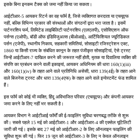
इसके बिना इनकम टैक्स को जमा नहीं किया जा सकता।
आईटीआर-5 आयकर रिटर्न का वह फॉर्म है, जिसे व्यक्तिगत करदाता या एचयूएफ
नहीं, बल्कि विभिन्न प्रकार की संस्थाओं और संगठनों द्वारा भरा जाता है। इसमें
पार्टनरशिप फर्म, लिमिटेड लाइबिलिटी पार्टनरशिप (एलएलपी), एसोसिएशन ऑफ
पर्सन्स (एओपी), बॉडी ऑफ इंडिविजुअल्स (बीओआई), आर्टिफिशियल ज्यूरिडिकल
पर्सन (एजेपी), स्थानीय निकाय, सहकारी समितियां, सोसाइटी रजिस्ट्रेशन एक्ट,
1860 या किसी राज्य के संबंधित कानून के तहत पंजीकृत सोसाइटियां, ऐसे ट्रस्ट
जिन्हें आईटीआर-7 दाखिल करने की जरूरत नहीं होती, मृतक या दिवालिया व्यक्ति की
संपत्ति का प्रबंधन करने वाली इकाइयां, आयकर अधिनियम की धारा 160(1)(iii)
और 160(1)(iv) के तहत आने वाले प्रतिनिधि असेसी, धारा 139(4ई) के तहत आने
वाले बिजनेस ट्रस्ट और धारा 139(4एफ) के तहत आने वाले इन्वेस्टमेंट फंड शामिल
हैं।
इस फॉर्म को कोई भी व्यक्ति, हिंदू अविभाजित परिवार (एचयूएफ) और कंपनी आयकर
जमा करने के लिए नहीं भर सकती है।
आयकर विभाग ने आईटीआई फॉर्मों की ई-फाइलिंग सुविधा चरणबद्ध तरीके से शुरू
की। सबसे पहले 15 मई को आईटीआर-1 और आईटीआर-4 की एक्सेल यूटिलिटी
जारी की गई। इसके बाद 27 मई को आईटीआर-2 के लिए ऑनलाइन फाइलिंग की
सुविधा शुरू की गई। फिर 19 जून को आईटीआर-3 के लिए न केवल ऑनलाइन