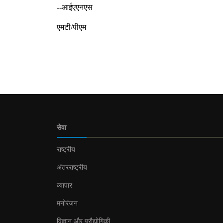
--आईएएनएस
एमटी/पीएम
सेवा
राष्ट्रीय
अंतरराष्ट्रीय
व्यापार
मनोरंजन
विज्ञान और प्रौद्योगिकी