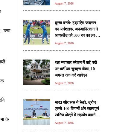
रिपोर्ट
August 7, 2026
ो
दूसरा वनडे: इब्राहिम जादरान
का अर्धशतक, अफगानिस्तान ने
, ‘क्या
आयरलैंड को 300 रन का लक्ष्य
दिया
August 7, 2026
िलें
रक्षा नवाचार संगठन में कई पदों
पर भर्ती का सुनहरा मौका, 10
अगस्त तक करें आवेदन
 एक
August 7, 2026
 रवि
भारत और रूस ने रेलवे, ड्रोन,
एसजे-100 विमानों और महत्वपूर्ण
खनिज क्षेत्रों में सहयोग बढ़ाने
मा के
पर जताई सहमति
August 7, 2026