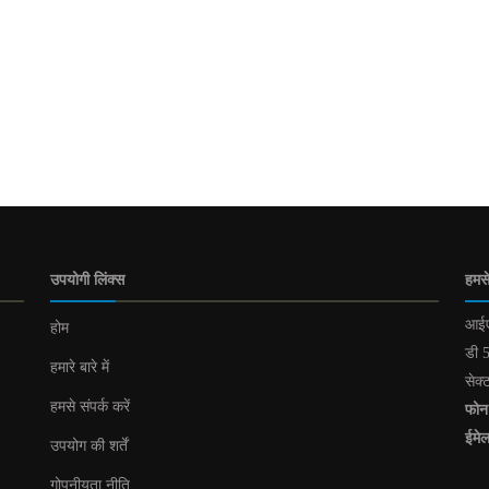
उपयोगी लिंक्स
हमसे
आईए
होम
डी 5
हमारे बारे में
सेक्
हमसे संपर्क करें
फोन
ईमे
उपयोग की शर्तें
गोपनीयता नीति