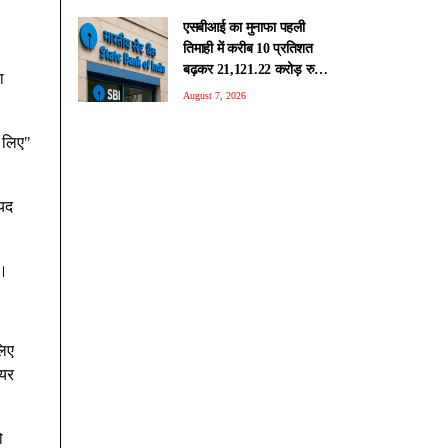
एसबीआई का मुनाफा पहली
तिमाही में करीब 10 प्रतिशत
बढ़कर 21,121.22 करोड़ रुपए
ा
रहा, एनपीए घटा
August 7, 2026
े लिए"
ायद
ै।
लिए
ेयर
ो