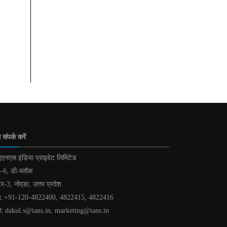
 संपर्क करें
एनएस इंडिया प्राइवेट लिमिटेड
-6, डी-ब्लॉक
टर-3, नोएडा, उत्तर प्रदेश
:
+91-120-4822400, 4822415, 4822416
ल:
dakul.s@ians.in, marketing@ians.in