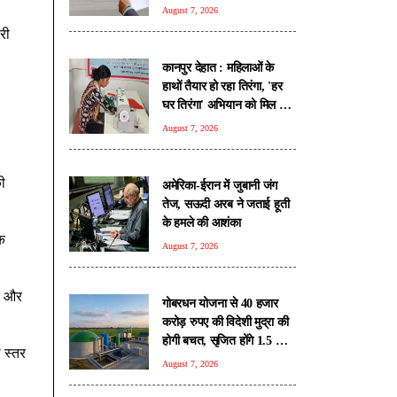
लिंक
August 7, 2026
री
कानपुर देहात : महिलाओं के
हाथों तैयार हो रहा तिरंगा, 'हर
घर तिरंगा' अभियान को मिल रही
नई रफ्तार
August 7, 2026
की
अमेरिका-ईरान में जुबानी जंग
तेज, सऊदी अरब ने जताई हूती
के हमले की आशंका
कि
August 7, 2026
्स और
गोबरधन योजना से 40 हजार
करोड़ रुपए की विदेशी मुद्रा की
होगी बचत, सृजित होंगे 1.5 लाख
 स्तर
रोजगार: सरकार
August 7, 2026