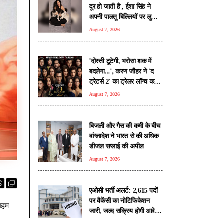
दूर हो जाती है', ईशा सिंह ने
अपनी पालतू बिल्लियों पर लुटाया
प्यार
August 7, 2026
'दोस्ती टूटेगी, भरोसा शक में
बदलेगा...', करण जौहर ने 'द
ट्रेटर्स 2' का ट्रेलर लॉन्च कर
बढ़ाया रोमांच
August 7, 2026
बिजली और गैस की कमी के बीच
बांग्लादेश ने भारत से की अधिक
डीजल सप्लाई की अपील
August 7, 2026
एओसी भर्ती अलर्ट: 2,615 पदों
पर वैकेंसी का नोटिफिकेशन
अहम
जारी, जल्द सक्रिय होगी आवेदन