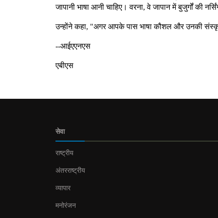
जापानी भाषा आनी चाहिए। वरना, वे जापान में बुजुर्गों की नर्सि
उन्होंने कहा, "अगर आपके पास भाषा कौशल और उनकी संस्कृ
--आईएएनएस
एबीएस
सेवा
राष्ट्रीय
अंतरराष्ट्रीय
व्यापार
मनोरंजन