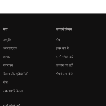
सेवा
उपयोगी लिंक्स
राष्ट्रीय
होम
अंतरराष्ट्रीय
हमारे बारे में
व्यापार
हमसे संपर्क करें
मनोरंजन
उपयोग की शर्तें
विज्ञान और प्रौद्योगिकी
गोपनीयता नीति
खेल
स्वास्थ्य/चिकित्सा
हमसे संपर्क करें