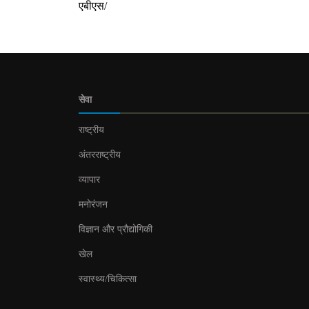
एबीएस/
सेवा
राष्ट्रीय
अंतरराष्ट्रीय
व्यापार
मनोरंजन
विज्ञान और प्रौद्योगिकी
खेल
स्वास्थ्य/चिकित्सा