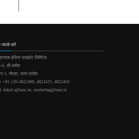
 संपर्क करें
एनएस इंडिया प्राइवेट लिमिटेड
-6, डी-ब्लॉक
टर-3, नोएडा, उत्तर प्रदेश
:
+91-120-4822400, 4822415, 4822416
ल:
dakul.s@ians.in, marketing@ians.in