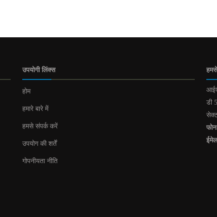
उपयोगी लिंक्स
हमसे
आईए
होम
डी 5
हमारे बारे में
सेक्
हमसे संपर्क करें
फोन
ईमे
उपयोग की शर्तें
गोपनीयता नीति