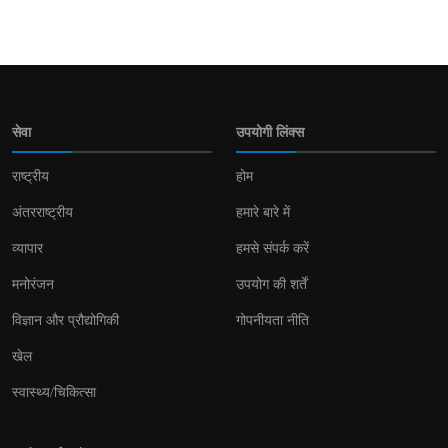
सेवा
उपयोगी लिंक्स
राष्ट्रीय
होम
अंतरराष्ट्रीय
हमारे बारे में
व्यापार
हमसे संपर्क करें
मनोरंजन
उपयोग की शर्तें
विज्ञान और प्रौद्योगिकी
गोपनीयता नीति
खेल
स्वास्थ्य/चिकित्सा