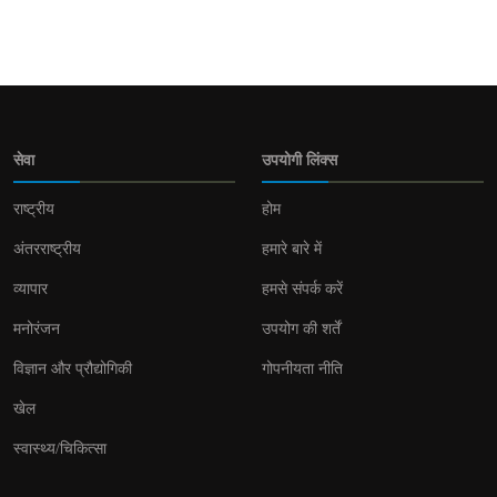
सेवा
उपयोगी लिंक्स
राष्ट्रीय
होम
अंतरराष्ट्रीय
हमारे बारे में
व्यापार
हमसे संपर्क करें
मनोरंजन
उपयोग की शर्तें
विज्ञान और प्रौद्योगिकी
गोपनीयता नीति
खेल
स्वास्थ्य/चिकित्सा