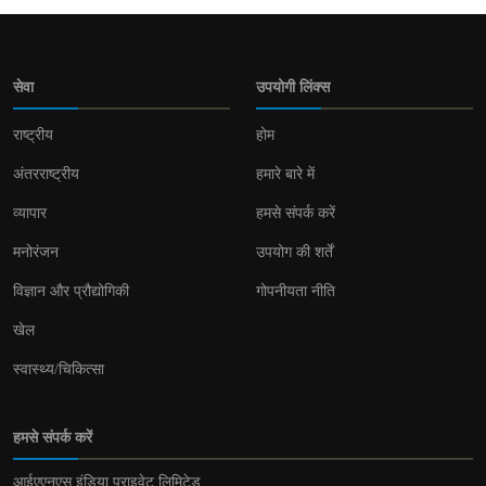
सेवा
उपयोगी लिंक्स
राष्ट्रीय
होम
अंतरराष्ट्रीय
हमारे बारे में
व्यापार
हमसे संपर्क करें
मनोरंजन
उपयोग की शर्तें
विज्ञान और प्रौद्योगिकी
गोपनीयता नीति
खेल
स्वास्थ्य/चिकित्सा
हमसे संपर्क करें
आईएएनएस इंडिया प्राइवेट लिमिटेड