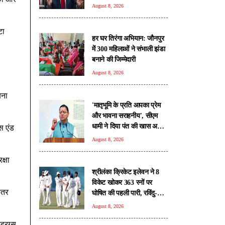
करेंगे रुख
August 8, 2026
टा
हर घर तिरंगा अभियान: जौनपुर
में 300 महिलाओं ने संभाली झंडा
बनाने की जिम्मेदारी
August 8, 2026
िना
'मातृभूमि के प्रति आपका प्रेम
और भावना सराहनीय', सीएम
धामी ने दिया पंत की खास अपील
स एंड
का जवाब
August 8, 2026
क्षा
श्रीलंका क्रिकेट इलेवन ने 8
विकेट खोकर 363 रनों पर
हतर
घोषित की पहली पारी, रविंदु-
मदुश्का ने लगाए अर्धशतक
August 8, 2026
ड्रग्स