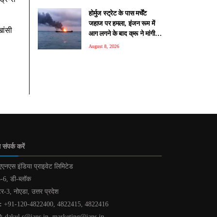
होर्मुज स्ट्रेट के पास मर्चेंट
जहाज पर हमला, इंजन रूम में
खांसी
आग लगने के बाद क्रू ने मांगी
मदद
August 8, 2026
 संपर्क करें
एनएस इंडिया प्राइवेट लिमिटेड
-6, डी-ब्लॉक
टर-3, नोएडा, उत्तर प्रदेश
:
+91-120-4822400, 4822415, 4822416
ल:
dakul.s@ians.in, marketing@ians.in