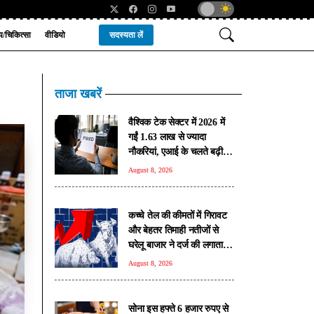
्य/चिकित्सा
वीडियो
सदस्यता लें
ताजा खबरें
वैश्विक टेक सेक्टर में 2026 में
गईं 1.63 लाख से ज्यादा
नौकरियां, एआई के चलते बढ़ी
छंटनी की रफ्तार: रिपोर्ट
August 8, 2026
कच्चे तेल की कीमतों में गिरावट
और बेहतर तिमाही नतीजों से
घरेलू बाजार ने दर्ज की लगातार
दूसरी हफ्ते बढ़त, निवेशकों का
August 8, 2026
भरोसा मजबूत
सोना इस हफ्ते 6 हजार रुपए से