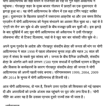
योगी आदित्यनाथ को सही मायने में राजनीति की राह पर गुरु महंत अवैद्यनाथ ने
पहुंचाया। गोरखपुर शहर के मुख्य बाजार गोलघर में छात्रों का एक दुकानदार से
झगड़ा हुआ था। यह योगी आदित्यनाथ के जीवन में एक बड़ा टर्निंग प्वाइंट साबित
हुआ। दुकानदार के खिलाफ छात्रों में जबरदस्त आक्रोश था और उस समय विरोध
प्रदर्शन में योगी आदित्यनाथ को नेतृत्व संभालने का अवसर मिल चुका था। यहां से वे
'एंग्री यंग मैन' बन चुके थे और छात्रों के बीच मजबूत छवि बन चुकी थी। इस झगड़े
के बाद सुर्खियों में आए युवा योगी आदित्यनाथ को अवैद्यनाथ ने उसी गोरखपुर
लोकसभा सीट से टिकट दिलवाया, जहां से वे खुद चार बार सांसदी जीत चुके थे।
अपने पूज्य गुरुदेव के आदेश और गोरखपुर संसदीय क्षेत्र की जनता की मांग पर योगी
आदित्यनाथ ने साल 1998 में पहला लोकसभा चुनाव लड़ा और महज 26 साल की
उम्र में संसद के सबसे युवा सांसद बने। जनता के बीच दैनिक उपस्थिति, संसदीय
क्षेत्र के अंतर्गत आने वाले लगभग 1500 ग्राम सभाओं में प्रतिवर्ष भ्रमण व हिंदुत्व
और विकास के कार्यक्रमों के कारण गोरखपुर संसदीय क्षेत्र की जनता ने योगी
आदित्यनाथ को अपनी पहली पसंद बनाया। परिणामस्वरूप 1999, 2004, 2009
और 2014 के चुनाव में योगी आदित्यनाथ ही विजयी रहे।
आज योगी आदित्यनाथ, वो नाम है, जिसने उत्तर प्रदेश की सियासत को नई पहचान
दी और अपराधियों को उनके अंजाम तक पहुंचाने पर पूरा जोर लगा दिया है। 'योगी
नीति' का असर यह है कि उसका प्रभाव दूसरे राज्यों तक भी जाता है।
--आईएएनएस