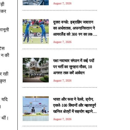
रिपोर्ट
ड़ी
August 7, 2026
लेकर
दूसरा वनडे: इब्राहिम जादरान
का अर्धशतक, अफगानिस्तान ने
कानूनी
आयरलैंड को 300 रन का लक्ष्य
दिया
August 7, 2026
टिस
ं न की
रक्षा नवाचार संगठन में कई पदों
पर भर्ती का सुनहरा मौका, 10
अगस्त तक करें आवेदन
र रही
िकृत
August 7, 2026
, यदि
भारत और रूस ने रेलवे, ड्रोन,
एसजे-100 विमानों और महत्वपूर्ण
।
खनिज क्षेत्रों में सहयोग बढ़ाने
पर जताई सहमति
ी थीं।
August 7, 2026