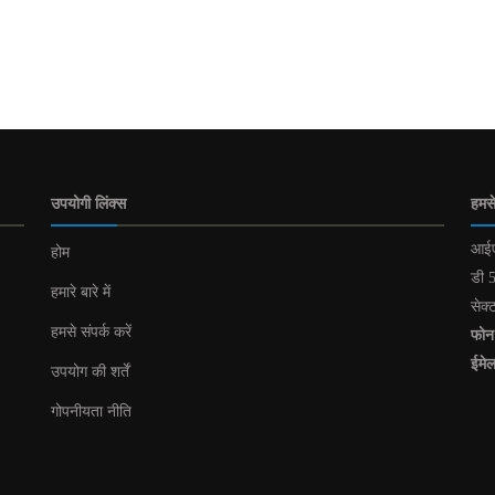
उपयोगी लिंक्स
हमसे
आईए
होम
डी 5
हमारे बारे में
सेक्
हमसे संपर्क करें
फोन
ईमे
उपयोग की शर्तें
गोपनीयता नीति