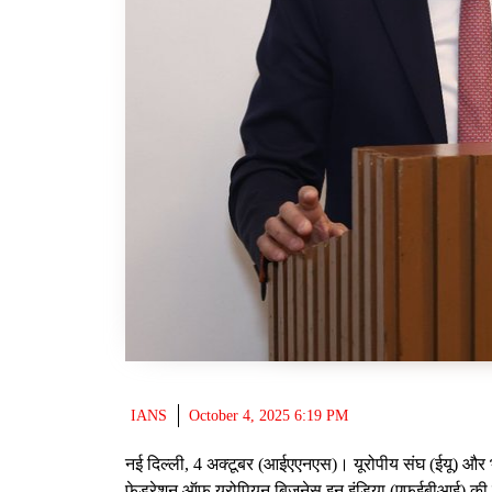
IANS
October 4, 2025 6:19 PM
नई दिल्ली, 4 अक्टूबर (आईएएनएस)। यूरोपीय संघ (ईयू) और भार
फेडरेशन ऑफ यूरोपियन बिजनेस इन इंडिया (एफईबीआई) की दूसरी