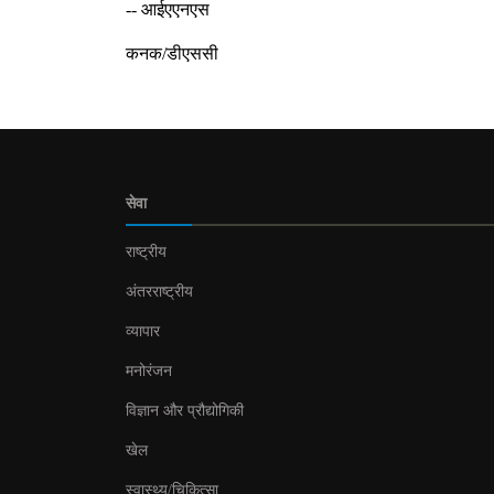
-- आईएएनएस
कनक/डीएससी
सेवा
राष्ट्रीय
अंतरराष्ट्रीय
व्यापार
मनोरंजन
विज्ञान और प्रौद्योगिकी
खेल
स्वास्थ्य/चिकित्सा