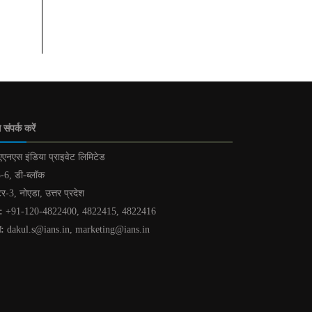
 संपर्क करें
एनएस इंडिया प्राइवेट लिमिटेड
-6, डी-ब्लॉक
टर-3, नोएडा, उत्तर प्रदेश
:
+91-120-4822400, 4822415, 4822416
ल:
dakul.s@ians.in, marketing@ians.in