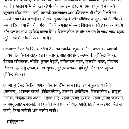
रहा है। खराब फॉर्म से जूझ रहे पंत के पास इस टेस्ट में दमदार प्रदर्शन करने का
सुनहरा मौका होगा। वहीं, यशस्वी जायसवाल और पडिक्कल भी मौका मिलने पर
अपनी छाप छोड़ना चाहेंगे। नीतीश कुमार रेड्डी और वॉशिंगटन सुंदर को भी टीम में
स्थान दिया गया है। तेज गेंदबाजी की अगुवाई मोहम्मद सिराज करते हुए नजर आएंगे
और उनका साथ प्रसिद्ध कृष्णा देंगे। विकेटकीपर के तौर पर पंत के साथ-साथ ध्रुव
जुरेल को भी टीम में रखा गया है।
एकमात्र टेस्ट के लिए भारतीय टीम का स्क्वॉड: शुभमन गिल (कप्तान), यशस्वी
जायसवाल, केएल राहुल (उप-कप्तान), साई सुदर्शन, ऋषभ पंत (विकेटकीपर),
देवदत्त पडिक्कल, नीतीश कुमार रेड्डी, वॉशिंगटन सुंदर, कुलदीप यादव, मोहम्मद
सिराज, प्रसिद्ध कृष्णा, मानव सुथार, गुरनूर बराडर, हर्ष दुबे और ध्रुव जुरेल
(विकेटकीपर)।
एकमात्र टेस्ट के लिए अफगानिस्तान टीम का स्क्वॉड: हशमतुल्लाह शाहिदी
(कप्तान), अफसर जजई (विकेटकीपर), इकराम अलीखिल (विकेटकीपर), अब्दुल
मलिक, सेदिकुल्लाह अटल, रहमत शाह, रहमानुल्लाह गुरबाज, रहमानुल्लाह जादरान,
अजमतुल्लाह उमरजई, शराफुदीन अशरफ, नांग्याल खारोताई, कैस अहमद, बिलाल
सामी, जिया शरीफी और सलीम सफी।
--आईएएनएस