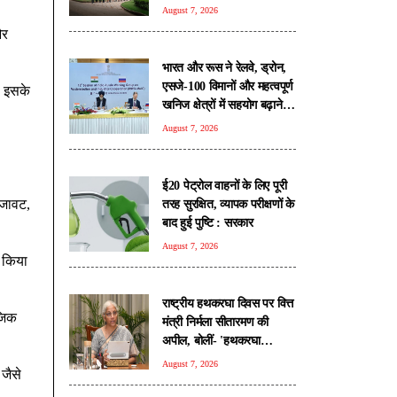
August 7, 2026
और
भारत और रूस ने रेलवे, ड्रोन,
एसजे-100 विमानों और महत्वपूर्ण
। इसके
खनिज क्षेत्रों में सहयोग बढ़ाने
पर जताई सहमति
August 7, 2026
ई20 पेट्रोल वाहनों के लिए पूरी
सजावट,
तरह सुरक्षित, व्यापक परीक्षणों के
बाद हुई पुष्टि : सरकार
August 7, 2026
 किया
राष्ट्रीय हथकरघा दिवस पर वित्त
ाजिक
मंत्री निर्मला सीतारमण की
अपील, बोलीं- 'हथकरघा
अपनाएं, बुनकर परिवारों का करें
August 7, 2026
 जैसे
समर्थन'