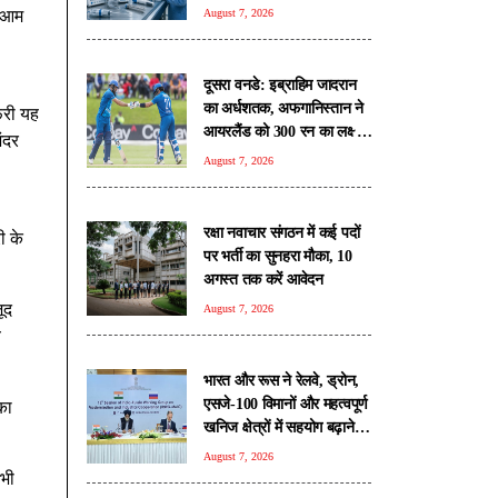
रिपोर्ट
ं आम
August 7, 2026
दूसरा वनडे: इब्राहिम जादरान
का अर्धशतक, अफगानिस्तान ने
फरी यह
आयरलैंड को 300 रन का लक्ष्य
ंदर
दिया
August 7, 2026
रक्षा नवाचार संगठन में कई पदों
ी के
पर भर्ती का सुनहरा मौका, 10
अगस्त तक करें आवेदन
ूद
August 7, 2026
े
भारत और रूस ने रेलवे, ड्रोन,
एसजे-100 विमानों और महत्वपूर्ण
का
खनिज क्षेत्रों में सहयोग बढ़ाने
पर जताई सहमति
August 7, 2026
 भी