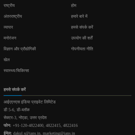
राष्ट्रीय
होम
अंतरराष्ट्रीय
हमारे बारे में
व्यापार
हमसे संपर्क करें
मनोरंजन
उपयोग की शर्तें
विज्ञान और प्रौद्योगिकी
गोपनीयता नीति
खेल
स्वास्थ्य/चिकित्सा
हमसे संपर्क करें
आईएएनएस इंडिया प्राइवेट लिमिटेड
डी 5-6, डी-ब्लॉक
सेक्टर-3, नोएडा, उत्तर प्रदेश
फोन:
+91-120-4822400, 4822415, 4822416
ईमेल:
dakul.s@ians.in, marketing@ians.in