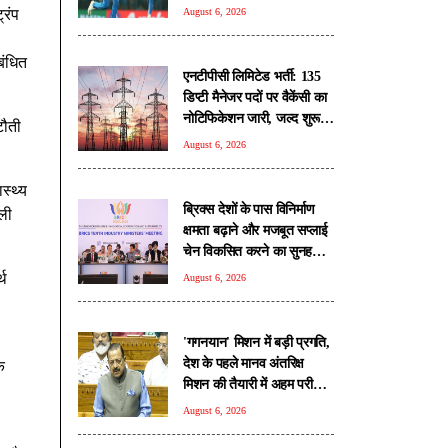
्रंप
August 6, 2026
बंधित
एनटीपीसी लिमिटेड भर्ती: 135
डिप्टी मैनेजर पदों पर वैकेंसी का
नोटिफिकेशन जारी, जल्द शुरू
टौती
होगी आवेदन प्रक्रिया
August 6, 2026
स्थ्य
ब्रिक्स देशों के पास विनिर्माण
ली
क्षमता बढ़ाने और मजबूत सप्लाई
चेन विकसित करने का सुनहरा
अवसर: पीयूष गोयल
्थ
August 6, 2026
'गगनयान' मिशन में बड़ी प्रगति,
देश के पहले मानव अंतरिक्ष
ि
मिशन की तैयारी में अहम परीक्षण
पूरे: डॉ. जितेंद्र सिंह
August 6, 2026