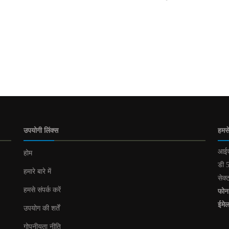
उपयोगी लिंक्स
हमसे
आईए
होम
डी 5
हमारे बारे में
सेक्
हमसे संपर्क करें
फोन
ईमे
उपयोग की शर्तें
गोपनीयता नीति