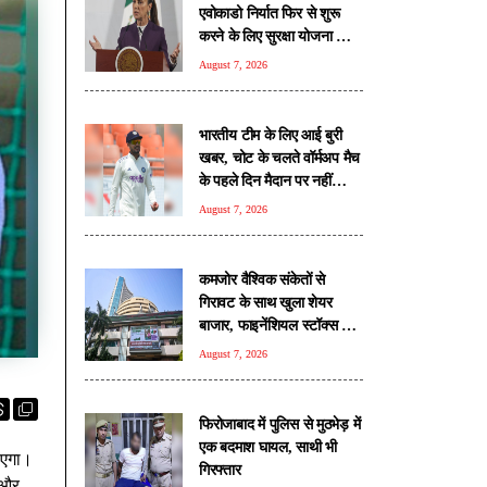
एवोकाडो निर्यात फिर से शुरू
करने के लिए सुरक्षा योजना का
किया ऐलान
August 7, 2026
भारतीय टीम के लिए आई बुरी
खबर, चोट के चलते वॉर्मअप मैच
के पहले दिन मैदान पर नहीं
उतरेंगे कप्तान शुभमन गिल
August 7, 2026
कमजोर वैश्विक संकेतों से
गिरावट के साथ खुला शेयर
बाजार, फाइनेंशियल स्टॉक्स पर
दबाव
August 7, 2026
फिरोजाबाद में पुलिस से मुठभेड़ में
एक बदमाश घायल, साथी भी
ाएगा।
गिरफ्तार
े और