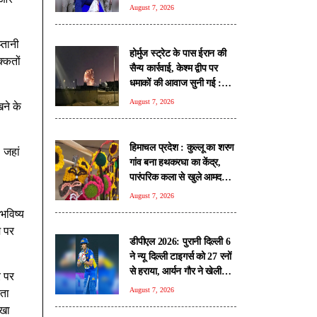
August 7, 2026
्तानी
होर्मुज स्ट्रेट के पास ईरान की
क्कतों
सैन्य कार्रवाई, केश्म द्वीप पर
धमाकों की आवाज सुनी गई :
रिपोर्ट
August 7, 2026
ने के
हिमाचल प्रदेश : कुल्लू का शरण
 जहां
गांव बना हथकरघा का केंद्र,
पारंपरिक कला से खुले आमदनी
के रास्ते
August 7, 2026
भविष्य
म पर
डीपीएल 2026: पुरानी दिल्ली 6
ने न्यू दिल्ली टाइगर्स को 27 रनों
से हराया, आर्यन गौर ने खेली
े पर
तूफानी पारी
August 7, 2026
कता
िखा