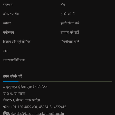
राष्ट्रीय
होम
अंतरराष्ट्रीय
हमारे बारे में
व्यापार
हमसे संपर्क करें
मनोरंजन
उपयोग की शर्तें
विज्ञान और प्रौद्योगिकी
गोपनीयता नीति
खेल
स्वास्थ्य/चिकित्सा
हमसे संपर्क करें
आईएएनएस इंडिया प्राइवेट लिमिटेड
डी 5-6, डी-ब्लॉक
सेक्टर-3, नोएडा, उत्तर प्रदेश
फोन:
+91-120-4822400, 4822415, 4822416
ईमेल:
dakul.s@ians.in, marketing@ians.in