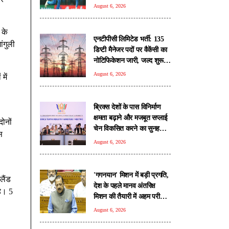
August 6, 2026
 के
एनटीपीसी लिमिटेड भर्ती: 135
ंगुली
डिप्टी मैनेजर पदों पर वैकेंसी का
नोटिफिकेशन जारी, जल्द शुरू
होगी आवेदन प्रक्रिया
August 6, 2026
में
ब्रिक्स देशों के पास विनिर्माण
क्षमता बढ़ाने और मजबूत सप्लाई
ोनों
चेन विकसित करने का सुनहरा
स
अवसर: पीयूष गोयल
August 6, 2026
'गगनयान' मिशन में बड़ी प्रगति,
लैंड
देश के पहले मानव अंतरिक्ष
हे। 5
मिशन की तैयारी में अहम परीक्षण
पूरे: डॉ. जितेंद्र सिंह
August 6, 2026