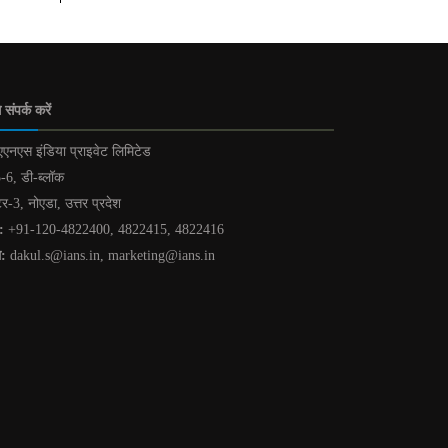
 संपर्क करें
एनएस इंडिया प्राइवेट लिमिटेड
-6, डी-ब्लॉक
टर-3, नोएडा, उत्तर प्रदेश
:
+91-120-4822400, 4822415, 4822416
ल:
dakul.s@ians.in, marketing@ians.in