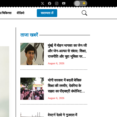
्य/चिकित्सा
वीडियो
सदस्यता लें
ताजा खबरें
मुंबई में मोहन भागवत का जेन-जी
और जेन-अल्फा से संवाद: शिक्षा,
राजनीति और युवा भूमिका पर
खुलकर हुई चर्चा
August 6, 2026
योगी सरकार में बदली बेसिक
शिक्षा की तस्वीर, देवरिया के
सहवा का पीएमश्री कंपोजिट
विद्यालय बना प्रदेश का मॉडल
August 6, 2026
स्कूल
वेस्टर्न रेलवे ने गुजरात में